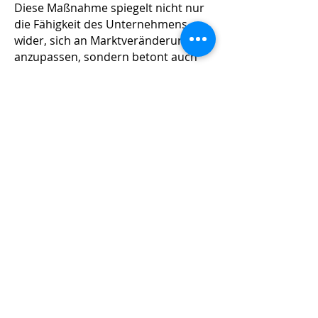
Diese Maßnahme spiegelt nicht nur
die Fähigkeit des Unternehmens
wider, sich an Marktveränderungen
anzupassen, sondern betont auch
sein Engagement,
wettbewerbsfähige Preise und
Kundenzufriedenheit in einem
volatilen Markt zu erhalten.
We have been on the road to success with
efficient storage solutions for more than 40
years. We support our interested parties and
customers in the field of planning, delivery and
installation of storage and operating facilities.