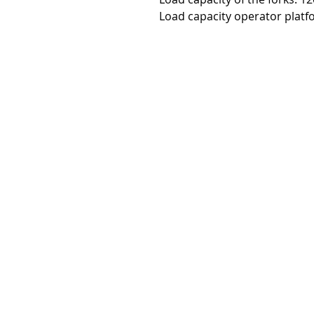
Load capacity operator platf
We have been on the road to success with eff
solutions for more than 40 years. We suppor
interested parties and customers in the field
delivery and installation of storage and operat