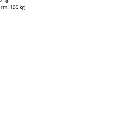
orm: 100 kg
icient storage
t our
 of planning,
ing facilities.