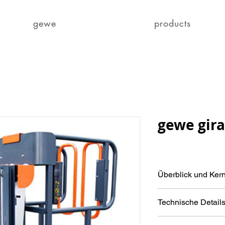
gewe
products
gewe gira
Überblick und Ke
Die
„gewe Giraffe 5“
Technische Detail
Hebevorrichtung, kon
modernen Industrie, L
Die Tragfähigkeit de