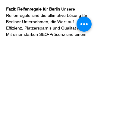
Fazit: Reifenregale für Berlin
 Unsere 
Reifenregale sind die ultimative Lösung für 
Berliner Unternehmen, die Wert auf 
Effizienz, Platzersparnis und Qualität legen. 
Mit einer starken SEO-Präsenz und einem 
Fokus auf die spezifischen Bedürfnisse der 
Berliner Autoindustrie sind wir bestrebt, die 
erste Anlaufstelle für Reifenregale in Berlin 
zu sein.
We have been on the road to success with
efficient storage solutions for more than 40
years. We support our interested parties and
customers in the field of planning, delivery and
installation of storage and operating facilities.